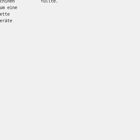
chinen 
füllte. 
um eine 
ette 
eräte 
 