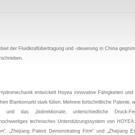
t der Fluidkraftübertragung und -steuerung in China gegründ
rschrieben.
 Hydromechanik entwickelt Hoyea innovative Fähigkeiten und v
n Blankomarkt stark füllen. Mehrere fortschrittliche Patente, 
entil“ und das „bidirektionale, unterschiedliche Druck-
ein hochwertiges technisches Unterstützungssystem von HOY
n“, „Zhejiang Patent Demonstrating Firm“ und „Zhejiang Ex