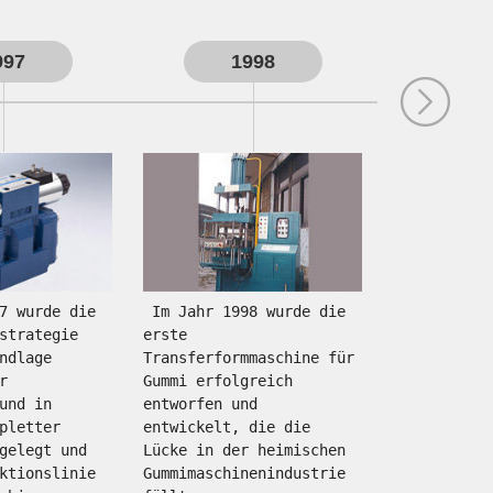
997
1998
2
 Im Jahr 1998 wurde die 
 Im Jahr 2000 wurde die 
strategie 
erste 
Tübbingfabr
ndlage 
Transferformmaschine für 
Stadt Shiqi
r 
Gummi erfolgreich 
Yinzhou geb
und in 
entworfen und 
pletter 
entwickelt, die die 
gelegt und 
Lücke in der heimischen 
ktionslinie 
Gummimaschinenindustrie 