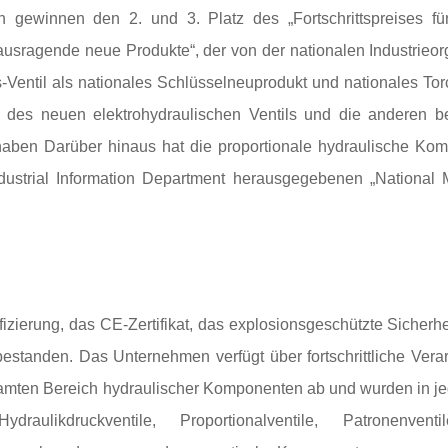
n gewinnen den 2. und 3. Platz des „Fortschrittspreises f
ausragende neue Produkte“, der von der nationalen Industrieor
s-Ventil als nationales Schlüsselneuprodukt und nationales T
e des neuen elektrohydraulischen Ventils und die anderen 
haben Darüber hinaus hat die proportionale hydraulische K
Industrial Information Department herausgegebenen „National
ierung, das CE-Zertifikat, das explosionsgeschützte Sicherhei
n bestanden. Das Unternehmen verfügt über fortschrittliche Ver
amten Bereich hydraulischer Komponenten ab und wurden in je
likdruckventile, Proportionalventile, Patronenventile