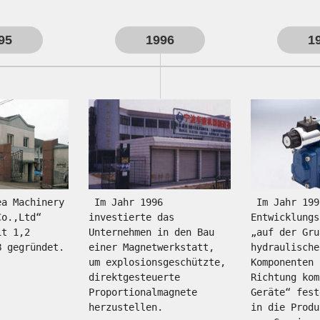
95
1996
1
 Im Jahr 1996 
 Im Jahr 1997 wurde die 
o.,Ltd“ 
investierte das 
Entwicklungs
t 1,2 
Unternehmen in den Bau 
„auf der Gru
Millionen RMB gegründet. 
einer Magnetwerkstatt, 
hydraulische
um explosionsgeschützte, 
Komponenten 
direktgesteuerte 
Richtung kom
Proportionalmagnete 
Geräte“ fest
herzustellen. 
in die Produ