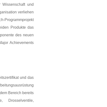
ür Wissenschaft und
ganisation verliehen
orch-Programmprojekt
beiden Produkte das
omponente des neuen
 Major Achievements
tszertifikat und das
arbeitungsausrüstung
dem Bereich bereits
, Drosselventile,