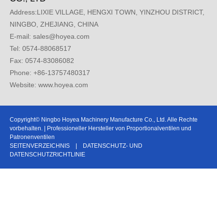
Address:LIXIE VILLAGE, HENGXI TOWN, YINZHOU DISTRICT,
NINGBO, ZHEJIANG, CHINA
E-mail:
sales@hoyea.com
Tel: 0574-88068517
Fax: 0574-83086082
Phone: +86-13757480317
Website: www.hoyea.com
Copyright© Ningbo Hoyea Machinery Manufacture Co., Ltd. Alle Rechte
vorbehalten. | Professioneller Hersteller von Proportionalventilen und
Patronenventilen
SEITENVERZEICHNIS
|
DATENSCHUTZ- UND
DATENSCHUTZRICHTLINIE