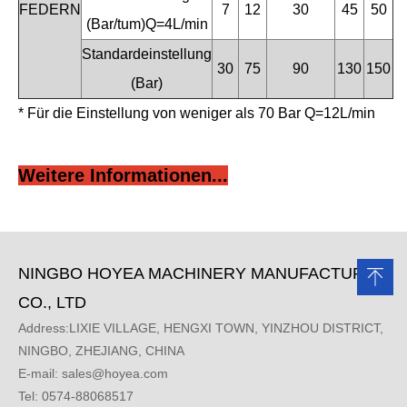
FEDERN
7
12
30
45
50
(Bar/tum)Q=4L/min
Standardeinstellung
30
75
90
130
150
(Bar)
* Für die Einstellung von weniger als 70 Bar Q=12L/min
Weitere Informationen...
NINGBO HOYEA MACHINERY MANUFACTURE
CO., LTD
Address:LIXIE VILLAGE, HENGXI TOWN, YINZHOU DISTRICT,
NINGBO, ZHEJIANG, CHINA
E-mail:
sales@hoyea.com
Tel: 0574-88068517